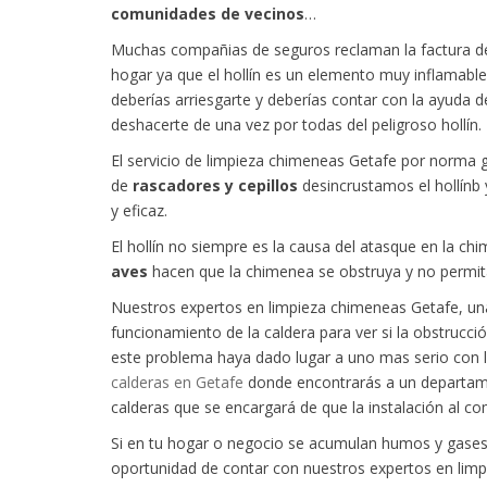
comunidades de vecinos
…
Muchas compañias de seguros reclaman la factura del
hogar ya que el hollín es un elemento muy inflamable
deberías arriesgarte y deberías contar con la ayuda 
deshacerte de una vez por todas del peligroso hollín.
El servicio de limpieza chimeneas Getafe por norma ge
de
rascadores y cepillos
desincrustamos el hollínb 
y eficaz.
El hollín no siempre es la causa del atasque en la 
aves
hacen que la chimenea se obstruya y no permita
Nuestros expertos en limpieza chimeneas Getafe, una
funcionamiento de la caldera para ver si la obstrucc
este problema haya dado lugar a uno mas serio con l
calderas en Getafe
donde encontrarás a un departam
calderas que se encargará de que la instalación al co
Si en tu hogar o negocio se acumulan humos y gases
oportunidad de contar con nuestros expertos en lim