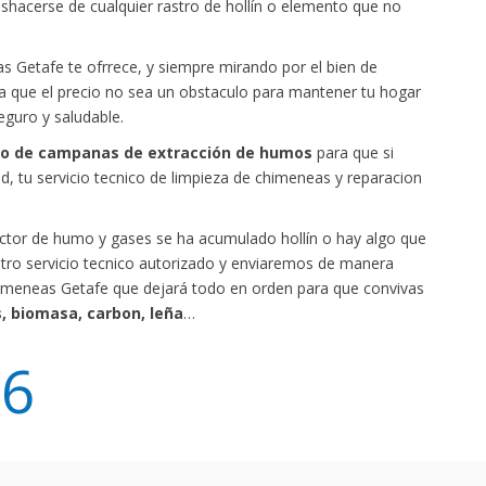
eshacerse de cualquier rastro de hollín o elemento que no
s Getafe te ofrrece, y siempre mirando por el bien de
a que el precio no sea un obstaculo para mantener tu hogar
eguro y saludable.
co de campanas de extracción de humos
para que si
d, tu servicio tecnico de limpieza de chimeneas y reparacion
ctor de humo y gases se ha acumulado hollín o hay algo que
tro servicio tecnico autorizado y enviaremos de manera
himeneas Getafe que dejará todo en orden para que convivas
s, biomasa, carbon, leña
…
96