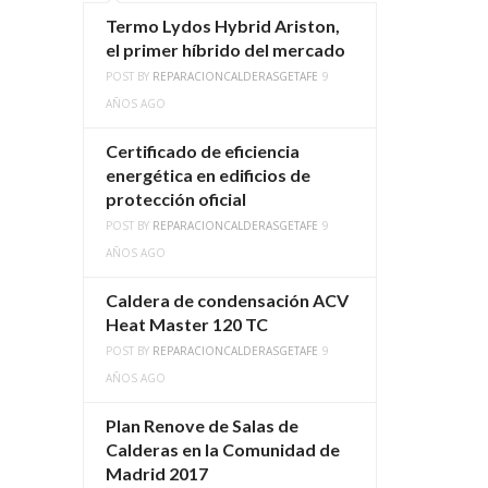
Termo Lydos Hybrid Ariston,
el primer híbrido del mercado
POST BY
REPARACIONCALDERASGETAFE
9
AÑOS AGO
Certificado de eficiencia
energética en edificios de
protección oficial
POST BY
REPARACIONCALDERASGETAFE
9
AÑOS AGO
Caldera de condensación ACV
Heat Master 120 TC
POST BY
REPARACIONCALDERASGETAFE
9
AÑOS AGO
Plan Renove de Salas de
Calderas en la Comunidad de
Madrid 2017