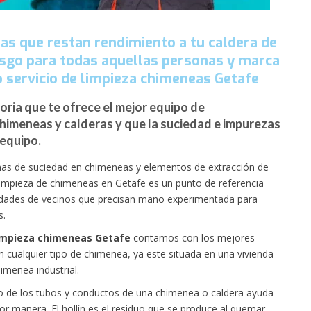
zas que restan rendimiento a tu caldera de
esgo para todas aquellas personas y marca
 servicio de limpieza chimeneas Getafe
oria que te ofrece el mejor equipo de
 chimeneas y calderas y que la suciedad e impurezas
 equipo.
s de suciedad en chimeneas y elementos de extracción de
limpieza de chimeneas en Getafe es un punto de referencia
idades de vecinos que precisan mano experimentada para
s.
impieza chimeneas Getafe
contamos con los mejores
en cualquier tipo de chimenea, ya este situada en una vivienda
imenea industrial.
tro de los tubos y conductos de una chimenea o caldera ayuda
r manera. El hollín es el residuo que se produce al quemar