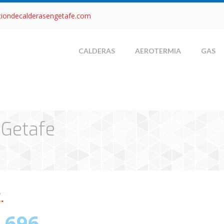
ciondecalderasengetafe.com
CALDERAS
AEROTERMIA
GAS
 Getafe
.
 696