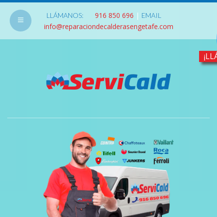
916 850 696
|
LLÁMANOS:
EMAIL
info@reparaciondecalderasengetafe.com
¡LL