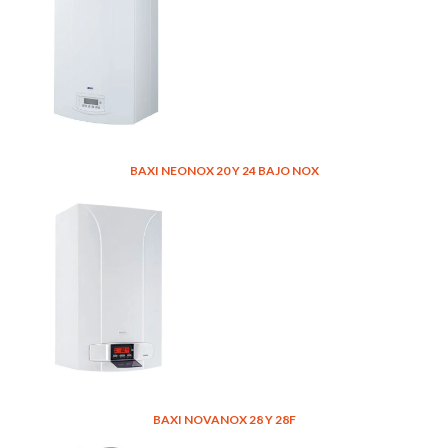
BAXI NEONOX 20 Y 24 BAJO NOX
BAXI NOVANOX 28 Y 28F