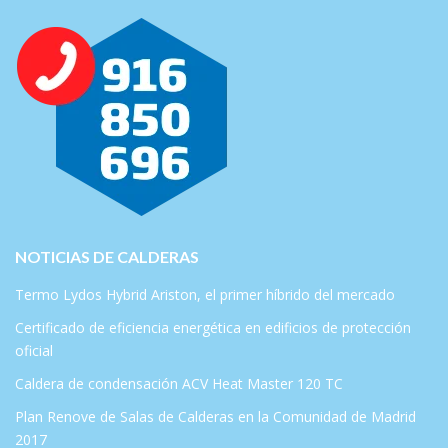
NOTICIAS DE CALDERAS
Termo Lydos Hybrid Ariston, el primer híbrido del mercado
Certificado de eficiencia energética en edificios de protección
oficial
Caldera de condensación ACV Heat Master 120 TC
Plan Renove de Salas de Calderas en la Comunidad de Madrid
2017