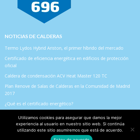
NOTICIAS DE CALDERAS
Termo Lydos Hybrid Ariston, el primer híbrido del mercado
Certificado de eficiencia energética en edificios de protección
oficial
Caldera de condensación ACV Heat Master 120 TC
Plan Renove de Salas de Calderas en la Comunidad de Madrid
2017
¿Qué es el certificado energético?
Utilizamos cookies para asegurar que damos la mejor
experiencia al usuario en nuestro sitio web. Si continúa
utilizando este sitio asumiremos que está de acuerdo.
© 2014 | REPARACION DE CALDERAS EN GETAFE
Estoy de acuerdo