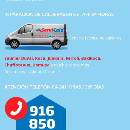
REPARACION DE CALDERAS EN GETAFE 24 HORAS
Servicio tecnico de calderas
Saunier Duval, Roca, Junkers, Ferroli, BaxiRoca,
Chaffoteaux, Domusa
y muchas otras más.
Recambios calderas Online ->
ATENCIÓN TELEFÓNICA 24 HORAS / 365 DÍAS