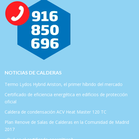
NOTICIAS DE CALDERAS
Termo Lydos Hybrid Ariston, el primer híbrido del mercado
Certificado de eficiencia energética en edificios de protección
oficial
Caldera de condensación ACV Heat Master 120 TC
Plan Renove de Salas de Calderas en la Comunidad de Madrid
2017