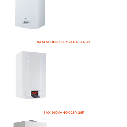
BAXI NEONOX 20 Y 24 BAJO NOX
BAXI NOVANOX 28 Y 28F