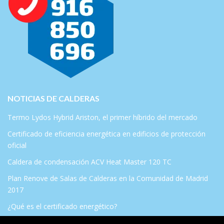
NOTICIAS DE CALDERAS
Termo Lydos Hybrid Ariston, el primer híbrido del mercado
Certificado de eficiencia energética en edificios de protección
oficial
Caldera de condensación ACV Heat Master 120 TC
Plan Renove de Salas de Calderas en la Comunidad de Madrid
2017
¿Qué es el certificado energético?