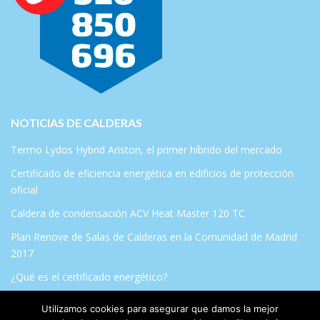
NOTICIAS DE CALDERAS
Termo Lydos Hybrid Ariston, el primer híbrido del mercado
Certificado de eficiencia energética en edificios de protección
oficial
Caldera de condensación ACV Heat Master 120 TC
Plan Renove de Salas de Calderas en la Comunidad de Madrid
2017
¿Qué es el certificado energético?
Utilizamos cookies para asegurar que damos la mejor