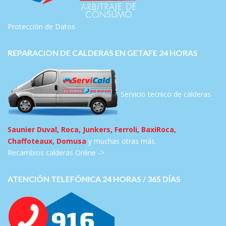
Protección de Datos
REPARACION DE CALDERAS EN GETAFE 24 HORAS
Servicio tecnico de calderas
Saunier Duval, Roca, Junkers, Ferroli, BaxiRoca,
Chaffoteaux, Domusa
y muchas otras más.
Recambios calderas Online ->
ATENCIÓN TELEFÓNICA 24 HORAS / 365 DÍAS