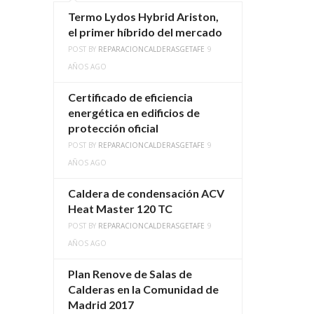
Termo Lydos Hybrid Ariston,
el primer híbrido del mercado
POST BY
REPARACIONCALDERASGETAFE
9
AÑOS AGO
Certificado de eficiencia
energética en edificios de
protección oficial
POST BY
REPARACIONCALDERASGETAFE
9
AÑOS AGO
Caldera de condensación ACV
Heat Master 120 TC
POST BY
REPARACIONCALDERASGETAFE
9
AÑOS AGO
Plan Renove de Salas de
Calderas en la Comunidad de
Madrid 2017