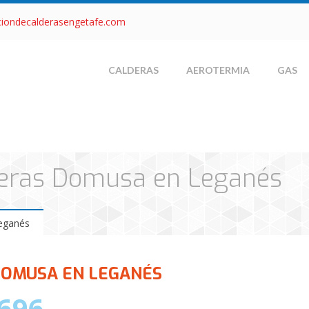
ciondecalderasengetafe.com
CALDERAS
AEROTERMIA
GAS
lderas Domusa en Leganés
Leganés
DOMUSA EN LEGANÉS
696