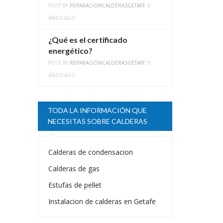
POST BY
REPARACIONCALDERASGETAFE
9
AÑOS AGO
¿Qué es el certificado
energético?
POST BY
REPARACIONCALDERASGETAFE
9
AÑOS AGO
TODA LA INFORMACIÓN QUE
NECESITAS SOBRE CALDERAS
Calderas de condensacion
Calderas de gas
Estufas de pellet
Instalacion de calderas en Getafe