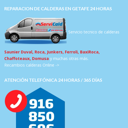
REPARACION DE CALDERAS EN GETAFE 24 HORAS
Servicio tecnico de calderas
Saunier Duval, Roca, Junkers, Ferroli, BaxiRoca,
Chaffoteaux, Domusa
y muchas otras más.
Recambios calderas Online ->
ATENCIÓN TELEFÓNICA 24 HORAS / 365 DÍAS