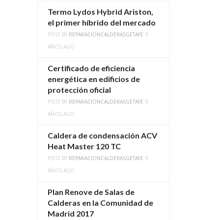
Termo Lydos Hybrid Ariston,
el primer híbrido del mercado
POST BY
REPARACIONCALDERASGETAFE
9
AÑOS AGO
Certificado de eficiencia
energética en edificios de
protección oficial
POST BY
REPARACIONCALDERASGETAFE
9
AÑOS AGO
Caldera de condensación ACV
Heat Master 120 TC
POST BY
REPARACIONCALDERASGETAFE
9
AÑOS AGO
Plan Renove de Salas de
Calderas en la Comunidad de
Madrid 2017