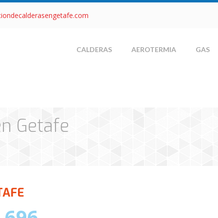
ciondecalderasengetafe.com
CALDERAS
AEROTERMIA
GAS
en Getafe
TAFE
 696