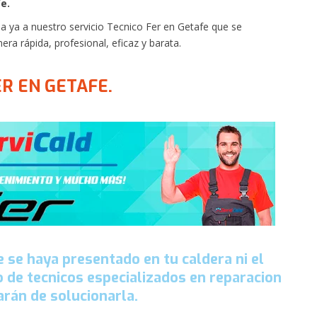
e.
a ya a nuestro servicio Tecnico Fer en Getafe que se
ra rápida, profesional, eficaz y barata.
R EN GETAFE.
e se haya presentado en tu caldera ni el
 de tecnicos especializados en reparacion
arán de solucionarla.