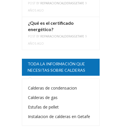
POST BY
REPARACIONCALDERASGETAFE
9
AÑOS AGO
¿Qué es el certificado
energético?
POST BY
REPARACIONCALDERASGETAFE
9
AÑOS AGO
TODA LA INFORMACIÓN QUE
NECESITAS SOBRE CALDERAS
Calderas de condensacion
Calderas de gas
Estufas de pellet
Instalacion de calderas en Getafe