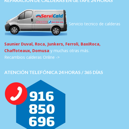
REPARACION DE CALDERAS EN GETAFE 24 HORAS
Servicio tecnico de calderas
Saunier Duval, Roca, Junkers, Ferroli, BaxiRoca,
Chaffoteaux, Domusa
y muchas otras más.
Recambios calderas Online ->
ATENCIÓN TELEFÓNICA 24 HORAS / 365 DÍAS