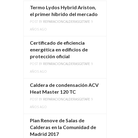
Termo Lydos Hybrid Ariston,
el primer híbrido del mercado
POST BY
REPARACIONCALDERASGETAFE
9
AÑOS AGO
Certificado de eficiencia
energética en edificios de
protección oficial
POST BY
REPARACIONCALDERASGETAFE
9
AÑOS AGO
Caldera de condensación ACV
Heat Master 120 TC
POST BY
REPARACIONCALDERASGETAFE
9
AÑOS AGO
Plan Renove de Salas de
Calderas en la Comunidad de
Madrid 2017