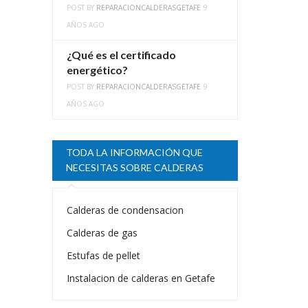
POST BY
REPARACIONCALDERASGETAFE
9
AÑOS AGO
¿Qué es el certificado
energético?
POST BY
REPARACIONCALDERASGETAFE
9
AÑOS AGO
TODA LA INFORMACIÓN QUE
NECESITAS SOBRE CALDERAS
Calderas de condensacion
Calderas de gas
Estufas de pellet
Instalacion de calderas en Getafe