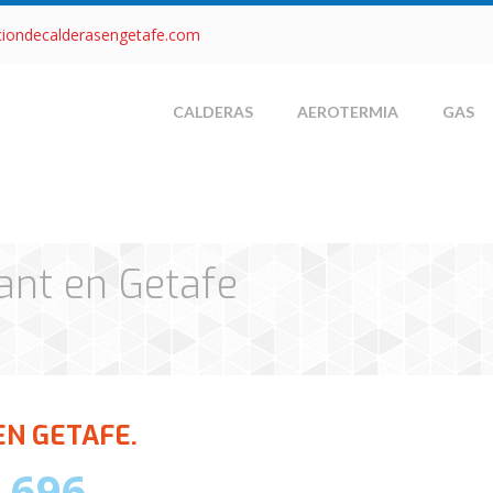
ciondecalderasengetafe.com
CALDERAS
AEROTERMIA
GAS
lant en Getafe
EN GETAFE.
 696