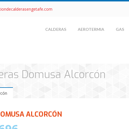
ciondecalderasengetafe.com
CALDERAS
AEROTERMIA
GAS
lderas Domusa Alcorcón
rcón
 DOMUSA ALCORCÓN
696