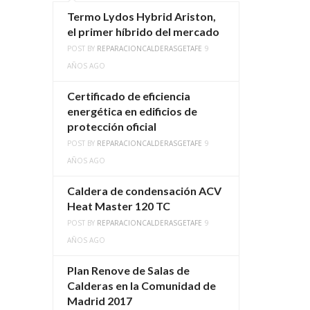
Termo Lydos Hybrid Ariston,
el primer híbrido del mercado
POST BY
REPARACIONCALDERASGETAFE
9
AÑOS AGO
Certificado de eficiencia
energética en edificios de
protección oficial
POST BY
REPARACIONCALDERASGETAFE
9
AÑOS AGO
Caldera de condensación ACV
Heat Master 120 TC
POST BY
REPARACIONCALDERASGETAFE
9
AÑOS AGO
Plan Renove de Salas de
Calderas en la Comunidad de
Madrid 2017