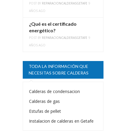
POST BY
REPARACIONCALDERASGETAFE
9
AÑOS AGO
¿Qué es el certificado
energético?
POST BY
REPARACIONCALDERASGETAFE
9
AÑOS AGO
TODA LA INFORMACIÓN QUE
NECESITAS SOBRE CALDERAS
Calderas de condensacion
Calderas de gas
Estufas de pellet
Instalacion de calderas en Getafe