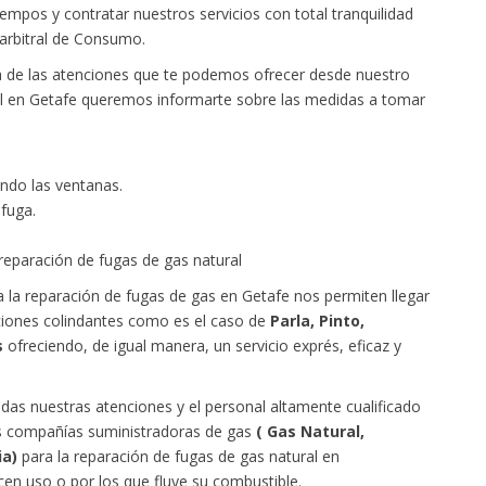
mpos y contratar nuestros servicios con total tranquilidad
arbitral de Consumo.
na de las atenciones que te podemos ofrecer desde nuestro
ral en Getafe queremos informarte sobre las medidas a tomar
endo las ventanas.
fuga.
reparación de fugas de gas natural
 la reparación de fugas de gas en Getafe nos permiten llegar
aciones colindantes como es el caso de
Parla, Pinto,
s
ofreciendo, de igual manera, un servicio exprés, eficaz y
odas nuestras atenciones y el personal altamente cualificado
les compañías suministradoras de gas
( Gas Natural,
ia)
para la reparación de fugas de gas natural en
cen uso o por los que fluye su combustible.