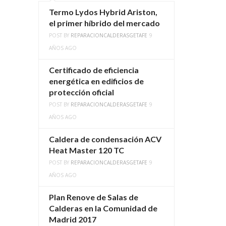
Termo Lydos Hybrid Ariston,
el primer híbrido del mercado
POST BY
REPARACIONCALDERASGETAFE
9
AÑOS AGO
Certificado de eficiencia
energética en edificios de
protección oficial
POST BY
REPARACIONCALDERASGETAFE
9
AÑOS AGO
Caldera de condensación ACV
Heat Master 120 TC
POST BY
REPARACIONCALDERASGETAFE
9
AÑOS AGO
Plan Renove de Salas de
Calderas en la Comunidad de
Madrid 2017