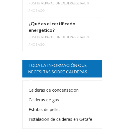
POST BY
REPARACIONCALDERASGETAFE
9
AÑOS AGO
¿Qué es el certificado
energético?
POST BY
REPARACIONCALDERASGETAFE
9
AÑOS AGO
TODA LA INFORMACIÓN QUE
NECESITAS SOBRE CALDERAS
Calderas de condensacion
Calderas de gas
Estufas de pellet
Instalacion de calderas en Getafe