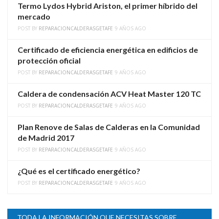
Termo Lydos Hybrid Ariston, el primer híbrido del
mercado
POST BY
REPARACIONCALDERASGETAFE
9 AÑOS AGO
Certificado de eficiencia energética en edificios de
protección oficial
POST BY
REPARACIONCALDERASGETAFE
9 AÑOS AGO
Caldera de condensación ACV Heat Master 120 TC
POST BY
REPARACIONCALDERASGETAFE
9 AÑOS AGO
Plan Renove de Salas de Calderas en la Comunidad
de Madrid 2017
POST BY
REPARACIONCALDERASGETAFE
9 AÑOS AGO
¿Qué es el certificado energético?
POST BY
REPARACIONCALDERASGETAFE
9 AÑOS AGO
TODA LA INFORMACIÓN QUE NECESITAS SOBRE