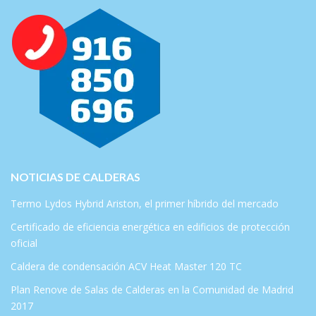
NOTICIAS DE CALDERAS
Termo Lydos Hybrid Ariston, el primer híbrido del mercado
Certificado de eficiencia energética en edificios de protección
oficial
Caldera de condensación ACV Heat Master 120 TC
Plan Renove de Salas de Calderas en la Comunidad de Madrid
2017