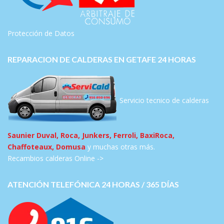
Protección de Datos
REPARACION DE CALDERAS EN GETAFE 24 HORAS
Servicio tecnico de calderas
Saunier Duval, Roca, Junkers, Ferroli, BaxiRoca,
Chaffoteaux, Domusa
y muchas otras más.
Recambios calderas Online ->
ATENCIÓN TELEFÓNICA 24 HORAS / 365 DÍAS