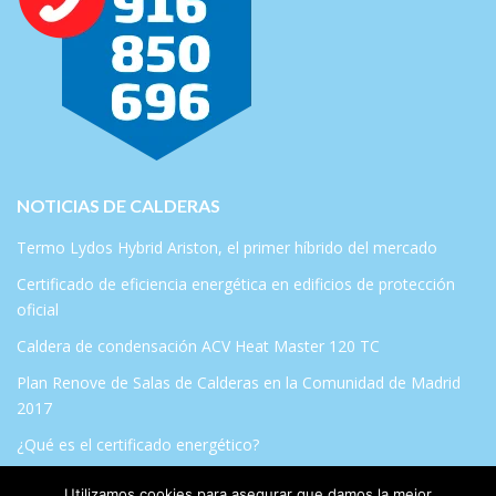
NOTICIAS DE CALDERAS
Termo Lydos Hybrid Ariston, el primer híbrido del mercado
Certificado de eficiencia energética en edificios de protección
oficial
Caldera de condensación ACV Heat Master 120 TC
Plan Renove de Salas de Calderas en la Comunidad de Madrid
2017
¿Qué es el certificado energético?
Utilizamos cookies para asegurar que damos la mejor