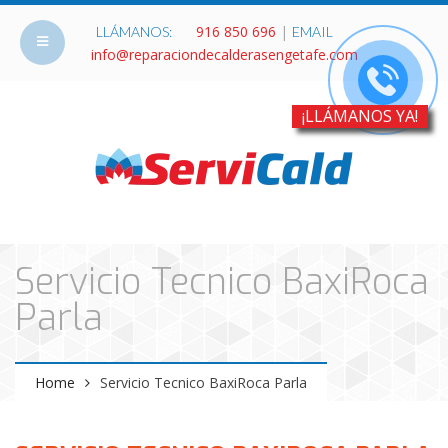
916 850 696
|
LLÁMANOS:
EMAIL
info@reparaciondecalderasengetafe.com
¡LLÁMANOS YA!
Servicio Tecnico BaxiRoca
Parla
Home
Servicio Tecnico BaxiRoca Parla