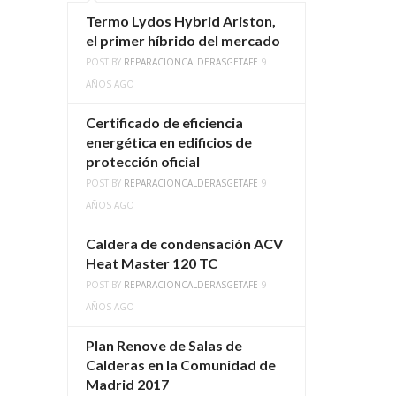
Termo Lydos Hybrid Ariston,
el primer híbrido del mercado
POST BY
REPARACIONCALDERASGETAFE
9
AÑOS AGO
Certificado de eficiencia
energética en edificios de
protección oficial
POST BY
REPARACIONCALDERASGETAFE
9
AÑOS AGO
Caldera de condensación ACV
Heat Master 120 TC
POST BY
REPARACIONCALDERASGETAFE
9
AÑOS AGO
Plan Renove de Salas de
Calderas en la Comunidad de
Madrid 2017