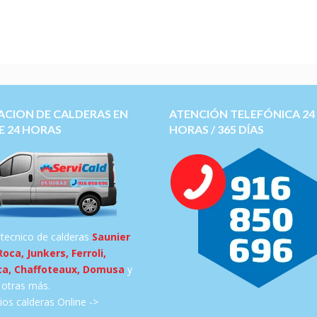
ACION DE CALDERAS EN
ATENCIÓN TELEFÓNICA 24
E 24 HORAS
HORAS / 365 DÍAS
 tecnico de calderas
Saunier
Roca, Junkers, Ferroli,
ca, Chaffoteaux, Domusa
y
otras más.
os calderas Online ->