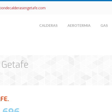
ciondecalderasengetafe.com
CALDERAS
AEROTERMIA
GAS
 Getafe
FE.
 696