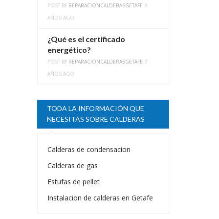
POST BY
REPARACIONCALDERASGETAFE
9
AÑOS AGO
¿Qué es el certificado
energético?
POST BY
REPARACIONCALDERASGETAFE
9
AÑOS AGO
TODA LA INFORMACIÓN QUE
NECESITAS SOBRE CALDERAS
Calderas de condensacion
Calderas de gas
Estufas de pellet
Instalacion de calderas en Getafe