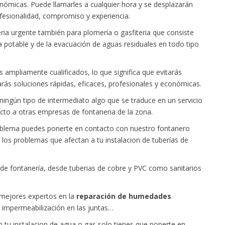
onómicas. Puede llamarles a cualquier hora y se desplazarán
ofesionalidad, compromiso y experiencia.
a urgente también para plomería o gasfiteria que consiste
a potable y de la evacuación de aguas residuales en todo tipo
ampliamente cualificados, lo que significa que evitarás
rás soluciones rápidas, eficaces, profesionales y económicas.
ingún tipo de intermediato algo que se traduce en un servicio
cto a otras empresas de fontaneria de la zona.
roblema puedes ponerte en contacto con nuestro fontanero
 los problemas que afectan a tu instalacion de tuberías de
 de fontanería, desde tuberias de cobre y PVC como sanitarios
mejores expertos en la
reparación de humedades
 impermeabilización en las juntas…
n tu instalacion de agua o gas solo tienes que ponerte en