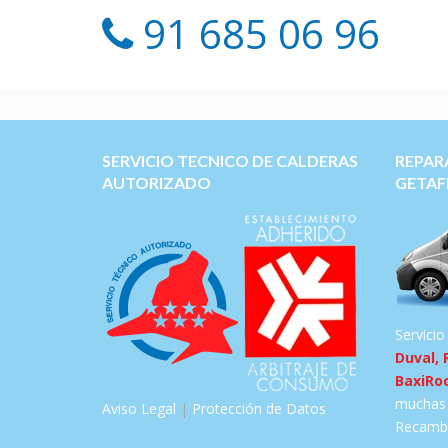
91 685 06 96
SERVICIO TECNICO DE CALDERAS
REPAR
AUTORIZADO
GETAF
Servicio
Duval, 
BaxiRo
muchas 
Aviso Legal
|
Protección de Datos
Recambi