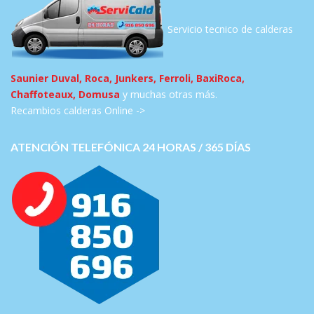
Servicio tecnico de calderas
Saunier Duval, Roca, Junkers, Ferroli, BaxiRoca,
Chaffoteaux, Domusa
y muchas otras más.
Recambios calderas Online ->
ATENCIÓN TELEFÓNICA 24 HORAS / 365 DÍAS