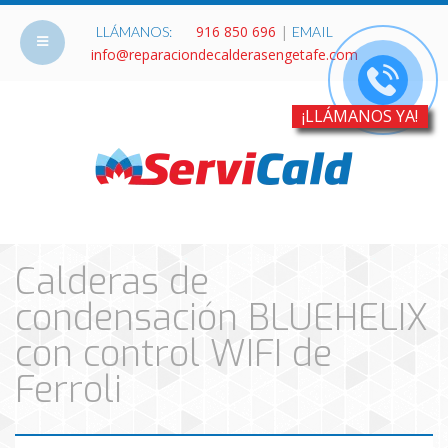
916 850 696
|
LLÁMANOS:
EMAIL
info@reparaciondecalderasengetafe.com
¡LLÁMANOS YA!
Calderas de
condensación BLUEHELIX
con control WIFI de
Ferroli