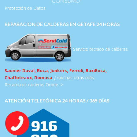
Protección de Datos
REPARACION DE CALDERAS EN GETAFE 24 HORAS
Servicio tecnico de calderas
Saunier Duval, Roca, Junkers, Ferroli, BaxiRoca,
Chaffoteaux, Domusa
y muchas otras más.
Recambios calderas Online ->
ATENCIÓN TELEFÓNICA 24 HORAS / 365 DÍAS