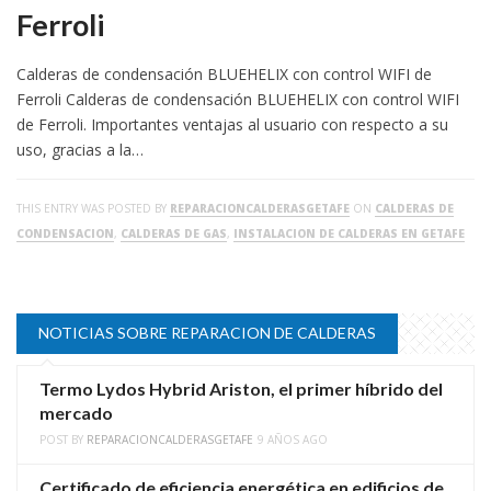
Ferroli
Calderas de condensación BLUEHELIX con control WIFI de
Ferroli Calderas de condensación BLUEHELIX con control WIFI
de Ferroli. Importantes ventajas al usuario con respecto a su
uso, gracias a la…
THIS ENTRY WAS POSTED BY
REPARACIONCALDERASGETAFE
ON
CALDERAS DE
CONDENSACION
,
CALDERAS DE GAS
,
INSTALACION DE CALDERAS EN GETAFE
NOTICIAS SOBRE REPARACION DE CALDERAS
Termo Lydos Hybrid Ariston, el primer híbrido del
mercado
POST BY
REPARACIONCALDERASGETAFE
9 AÑOS AGO
Certificado de eficiencia energética en edificios de