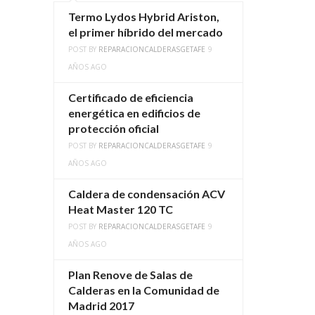
Termo Lydos Hybrid Ariston,
el primer híbrido del mercado
POST BY
REPARACIONCALDERASGETAFE
9
AÑOS AGO
Certificado de eficiencia
energética en edificios de
protección oficial
POST BY
REPARACIONCALDERASGETAFE
9
AÑOS AGO
Caldera de condensación ACV
Heat Master 120 TC
POST BY
REPARACIONCALDERASGETAFE
9
AÑOS AGO
Plan Renove de Salas de
Calderas en la Comunidad de
Madrid 2017