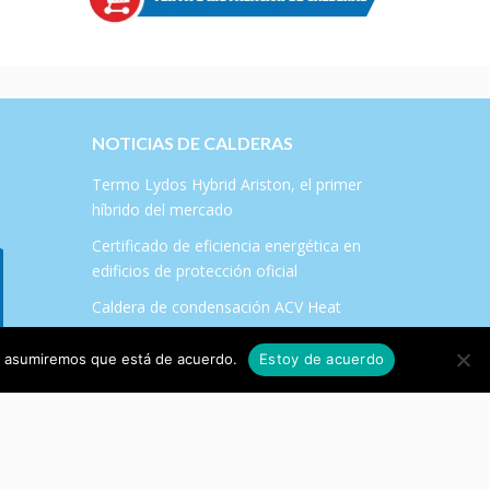
NOTICIAS DE CALDERAS
Termo Lydos Hybrid Ariston, el primer
híbrido del mercado
Certificado de eficiencia energética en
edificios de protección oficial
Caldera de condensación ACV Heat
Master 120 TC
tio asumiremos que está de acuerdo.
Estoy de acuerdo
Plan Renove de Salas de Calderas en la
Comunidad de Madrid 2017
¿Qué es el certificado energético?