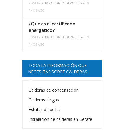
POST BY
REPARACIONCALDERASGETAFE
9
AÑOS AGO
¿Qué es el certificado
energético?
POST BY
REPARACIONCALDERASGETAFE
9
AÑOS AGO
TODA LA INFORMACIÓN QUE
NECESITAS SOBRE CALDERAS
Calderas de condensacion
Calderas de gas
Estufas de pellet
Instalacion de calderas en Getafe