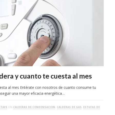
era y cuanto te cuesta al mes
uesta al mes Entérate con nosotros de cuanto consume tu
nseguir una mayor eficacia energética…
ETAFE
ON
CALDERAS DE CONDENSACION
,
CALDERAS DE GAS
,
ESTUFAS DE