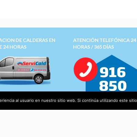
ACION DE CALDERAS EN
ATENCIÓN TELEFÓNICA 24
E 24 HORAS
HORAS / 365 DÍAS
 tecnico de calderas
Saunier
Roca, Junkers, Ferroli,
iencia al usuario en nuestro sitio web. Si continúa utilizando este si
ca, Chaffoteaux, Domusa
y
otras más.
os calderas Online ->