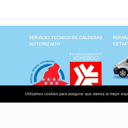
SERVICIO TECNICO DE CALDERAS
REPAR
AUTORIZADO
GETAF
Servicio
Duval, 
Utilizamos cookies para asegurar que damos la mejor exper
BaxiRo
muchas 
Aviso Legal
|
Protección de Datos
Recambi