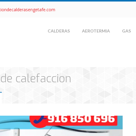
ciondecalderasengetafe.com
CALDERAS
AEROTERMIA
GAS
 de calefaccion