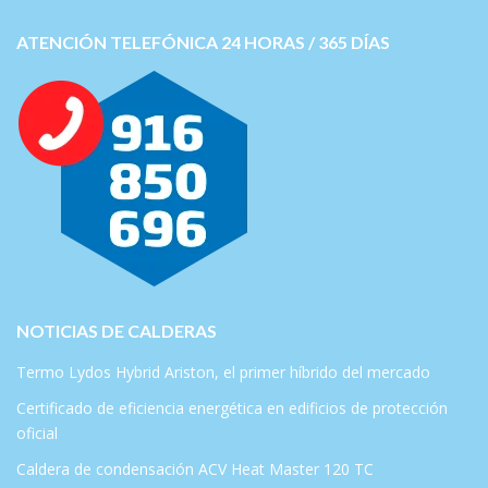
ATENCIÓN TELEFÓNICA 24 HORAS / 365 DÍAS
NOTICIAS DE CALDERAS
Termo Lydos Hybrid Ariston, el primer híbrido del mercado
Certificado de eficiencia energética en edificios de protección
oficial
Caldera de condensación ACV Heat Master 120 TC