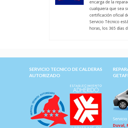
encarga de la repara
cualquiera que sea 
certificación oficia
Servicio Técnico est
horas, los 365 días d
SERVICIO TECNICO DE CALDERAS
REPAR
AUTORIZADO
GETAF
Servicio
Duval, 