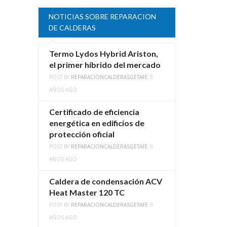
NOTICIAS SOBRE REPARACION
DE CALDERAS
Termo Lydos Hybrid Ariston,
el primer híbrido del mercado
POST BY
REPARACIONCALDERASGETAFE
9
AÑOS AGO
Certificado de eficiencia
energética en edificios de
protección oficial
POST BY
REPARACIONCALDERASGETAFE
9
AÑOS AGO
Caldera de condensación ACV
Heat Master 120 TC
POST BY
REPARACIONCALDERASGETAFE
9
AÑOS AGO