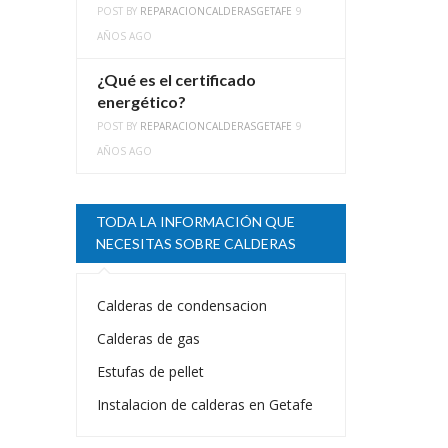
POST BY
REPARACIONCALDERASGETAFE
9
AÑOS AGO
¿Qué es el certificado
energético?
POST BY
REPARACIONCALDERASGETAFE
9
AÑOS AGO
TODA LA INFORMACIÓN QUE
NECESITAS SOBRE CALDERAS
Calderas de condensacion
Calderas de gas
Estufas de pellet
Instalacion de calderas en Getafe