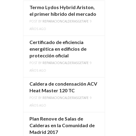
Termo Lydos Hybrid Ariston,
el primer híbrido del mercado
POST BY
REPARACIONCALDERASGETAFE
9
AÑOS AGO
Certificado de eficiencia
energética en edificios de
protección oficial
POST BY
REPARACIONCALDERASGETAFE
9
AÑOS AGO
Caldera de condensación ACV
Heat Master 120 TC
POST BY
REPARACIONCALDERASGETAFE
9
AÑOS AGO
Plan Renove de Salas de
Calderas en la Comunidad de
Madrid 2017