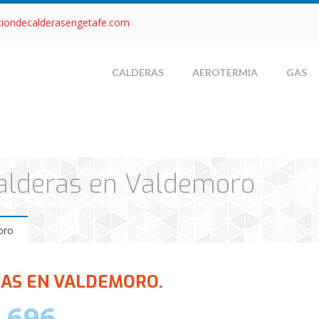
ciondecalderasengetafe.com
CALDERAS
AEROTERMIA
GAS
Calderas en Valdemoro
oro
RAS EN VALDEMORO.
 696