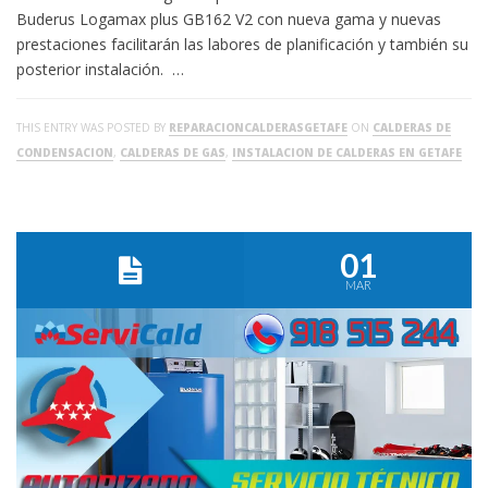
Buderus Logamax plus GB162 V2 con nueva gama y nuevas
prestaciones facilitarán las labores de planificación y también su
posterior instalación. …
THIS ENTRY WAS POSTED BY
REPARACIONCALDERASGETAFE
ON
CALDERAS DE
CONDENSACION
,
CALDERAS DE GAS
,
INSTALACION DE CALDERAS EN GETAFE
01
MAR