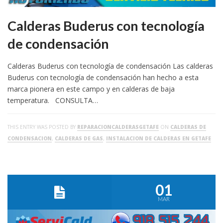
Calderas Buderus con tecnología
de condensación
Calderas Buderus con tecnología de condensación Las calderas
Buderus con tecnología de condensación han hecho a esta
marca pionera en este campo y en calderas de baja
temperatura. CONSULTA…
THIS ENTRY WAS POSTED BY
REPARACIONCALDERASGETAFE
ON
CALDERAS DE
CONDENSACION
,
CALDERAS DE GAS
,
INSTALACION DE CALDERAS EN GETAFE
01
MAR