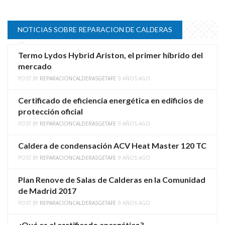
NOTICIAS SOBRE REPARACION DE CALDERAS
Termo Lydos Hybrid Ariston, el primer híbrido del
mercado
POST BY
REPARACIONCALDERASGETAFE
9 AÑOS AGO
Certificado de eficiencia energética en edificios de
protección oficial
POST BY
REPARACIONCALDERASGETAFE
9 AÑOS AGO
Caldera de condensación ACV Heat Master 120 TC
POST BY
REPARACIONCALDERASGETAFE
9 AÑOS AGO
Plan Renove de Salas de Calderas en la Comunidad
de Madrid 2017
POST BY
REPARACIONCALDERASGETAFE
9 AÑOS AGO
¿Qué es el certificado energético?