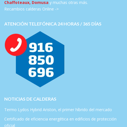
Chaffoteaux, Domusa
y muchas otras más.
Recambios calderas Online ->
ATENCIÓN TELEFÓNICA 24 HORAS / 365 DÍAS
NOTICIAS DE CALDERAS
Termo Lydos Hybrid Ariston, el primer híbrido del mercado
Certificado de eficiencia energética en edificios de protección
oficial