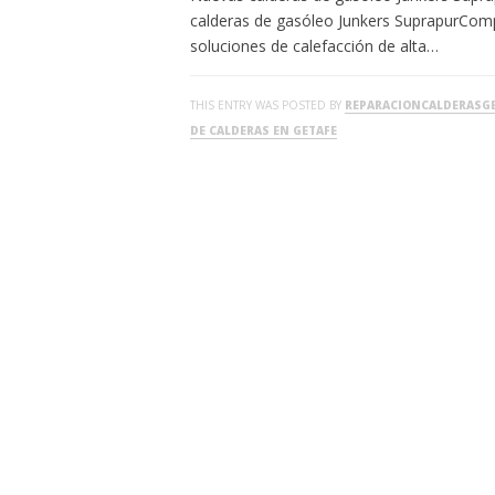
calderas de gasóleo Junkers SuprapurCom
soluciones de calefacción de alta…
THIS ENTRY WAS POSTED BY
REPARACIONCALDERASG
DE CALDERAS EN GETAFE