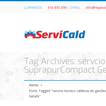
916 850 696
|
info@repara
LLÁMANOS:
EMAIL
Tag Archives: servci
SuprapurCompact Ge
Home
Posts Tagged "servcio tecnico calderas de gasól
Getafe"