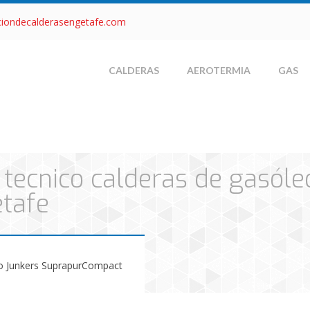
ciondecalderasengetafe.com
CALDERAS
AEROTERMIA
GAS
o tecnico calderas de gasóle
tafe
eo Junkers SuprapurCompact