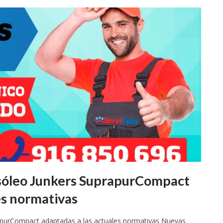
sóleo Junkers SuprapurCompact
es normativas
apurCompact adaptadas a las actuales normativas Nuevas