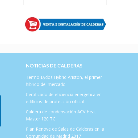
NOTICIAS DE CALDERAS
Termo Lydos Hybrid Ariston, el primer
híbrido del mercado
Certificado de eficiencia energética en
edificios de protección oficial
Caldera de condensación ACV Heat
Master 120 TC
Plan Renove de Salas de Calderas en la
Comunidad de Madrid 2017