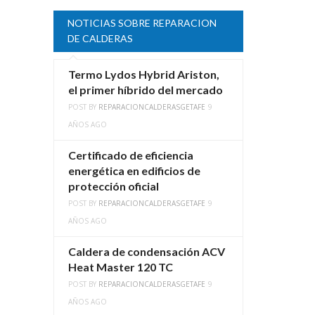
NOTICIAS SOBRE REPARACION
DE CALDERAS
Termo Lydos Hybrid Ariston,
el primer híbrido del mercado
POST BY
REPARACIONCALDERASGETAFE
9
AÑOS AGO
Certificado de eficiencia
energética en edificios de
protección oficial
POST BY
REPARACIONCALDERASGETAFE
9
AÑOS AGO
Caldera de condensación ACV
Heat Master 120 TC
POST BY
REPARACIONCALDERASGETAFE
9
AÑOS AGO