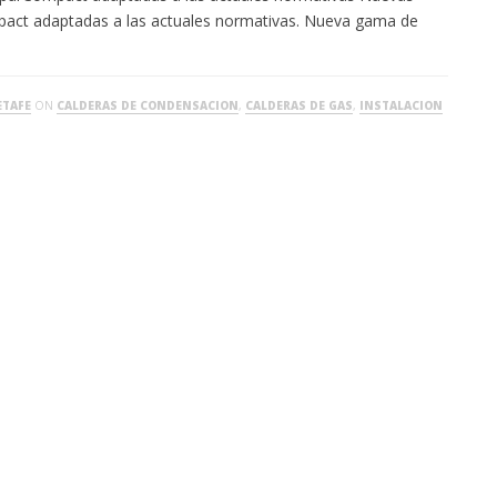
pact adaptadas a las actuales normativas. Nueva gama de
ETAFE
ON
CALDERAS DE CONDENSACION
,
CALDERAS DE GAS
,
INSTALACION