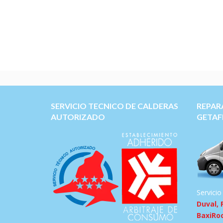
SERVICIO TECNICO DE CALDERAS
REPAR
AUTORIZADO
GETAF
Servicio
Duval, 
BaxiRo