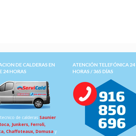
ACION DE CALDERAS EN
ATENCIÓN TELEFÓNICA 24
E 24 HORAS
HORAS / 365 DÍAS
 tecnico de calderas
Saunier
Roca, Junkers, Ferroli,
ca, Chaffoteaux, Domusa
y