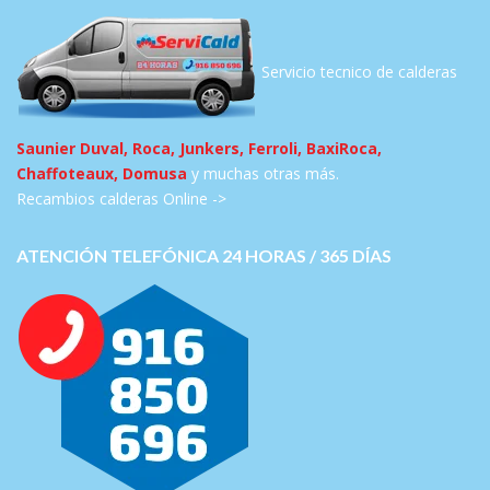
Servicio tecnico de calderas
Saunier Duval, Roca, Junkers, Ferroli, BaxiRoca,
Chaffoteaux, Domusa
y muchas otras más.
Recambios calderas Online ->
ATENCIÓN TELEFÓNICA 24 HORAS / 365 DÍAS