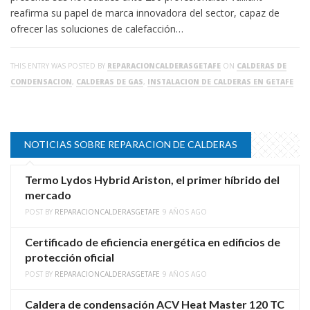
reafirma su papel de marca innovadora del sector, capaz de
ofrecer las soluciones de calefacción…
THIS ENTRY WAS POSTED BY
REPARACIONCALDERASGETAFE
ON
CALDERAS DE
CONDENSACION
,
CALDERAS DE GAS
,
INSTALACION DE CALDERAS EN GETAFE
NOTICIAS SOBRE REPARACION DE CALDERAS
Termo Lydos Hybrid Ariston, el primer híbrido del
mercado
POST BY
REPARACIONCALDERASGETAFE
9 AÑOS AGO
Certificado de eficiencia energética en edificios de
protección oficial
POST BY
REPARACIONCALDERASGETAFE
9 AÑOS AGO
Caldera de condensación ACV Heat Master 120 TC