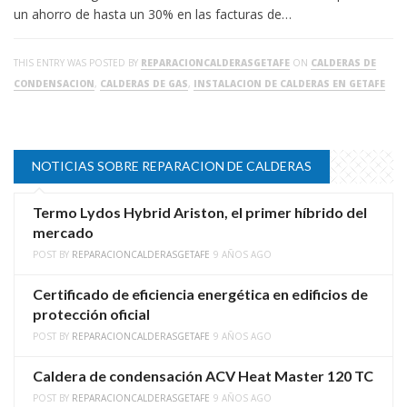
un ahorro de hasta un 30% en las facturas de…
THIS ENTRY WAS POSTED BY
REPARACIONCALDERASGETAFE
ON
CALDERAS DE
CONDENSACION
,
CALDERAS DE GAS
,
INSTALACION DE CALDERAS EN GETAFE
NOTICIAS SOBRE REPARACION DE CALDERAS
Termo Lydos Hybrid Ariston, el primer híbrido del
mercado
POST BY
REPARACIONCALDERASGETAFE
9 AÑOS AGO
Certificado de eficiencia energética en edificios de
protección oficial
POST BY
REPARACIONCALDERASGETAFE
9 AÑOS AGO
Caldera de condensación ACV Heat Master 120 TC
POST BY
REPARACIONCALDERASGETAFE
9 AÑOS AGO