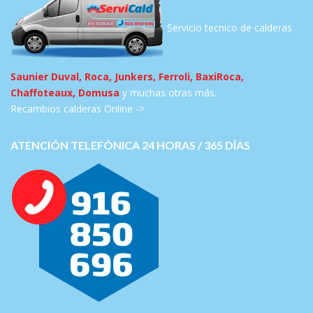
Servicio tecnico de calderas
Saunier Duval, Roca, Junkers, Ferroli, BaxiRoca,
Chaffoteaux, Domusa
y muchas otras más.
Recambios calderas Online ->
ATENCIÓN TELEFÓNICA 24 HORAS / 365 DÍAS