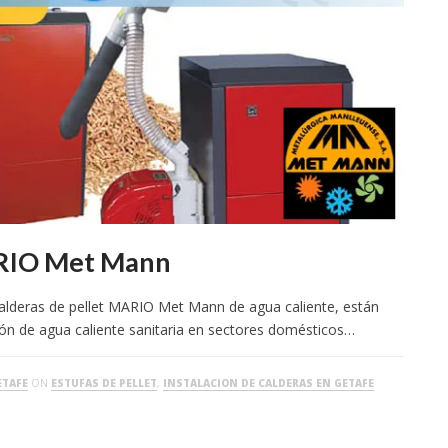
ARIO Met Mann
lderas de pellet MARIO Met Mann de agua caliente, están
ión de agua caliente sanitaria en sectores domésticos…
ETAFE
ON
ESTUFAS DE PELLET
,
INSTALACION DE CALDERAS EN GETAFE