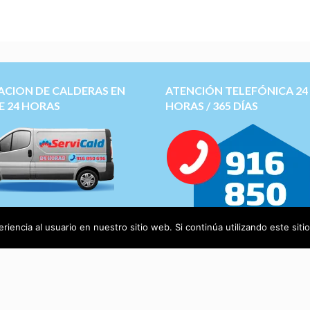
ACION DE CALDERAS EN
ATENCIÓN TELEFÓNICA 24
E 24 HORAS
HORAS / 365 DÍAS
 tecnico de calderas
Saunier
Roca, Junkers, Ferroli,
iencia al usuario en nuestro sitio web. Si continúa utilizando este si
ca, Chaffoteaux, Domusa
y
otras más.
os calderas Online ->