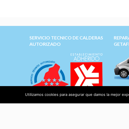
SERVICIO TECNICO DE CALDERAS
REPAR
AUTORIZADO
GETAF
Servicio
Duval, 
Utilizamos cookies para asegurar que damos la mejor exper
BaxiRo
muchas 
Aviso Legal
|
Protección de Datos
Recambi