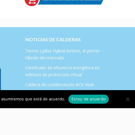
NOTICIAS DE CALDERAS
Termo Lydos Hybrid Ariston, el primer
híbrido del mercado
Certificado de eficiencia energética en
edificios de protección oficial
Caldera de condensación ACV Heat
Master 120 TC
tio asumiremos que está de acuerdo.
Estoy de acuerdo
Plan Renove de Salas de Calderas en la
Comunidad de Madrid 2017
¿Qué es el certificado energético?