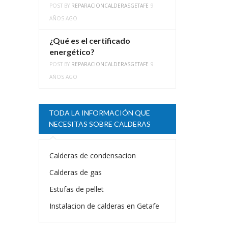
POST BY
REPARACIONCALDERASGETAFE
9
AÑOS AGO
¿Qué es el certificado
energético?
POST BY
REPARACIONCALDERASGETAFE
9
AÑOS AGO
TODA LA INFORMACIÓN QUE
NECESITAS SOBRE CALDERAS
Calderas de condensacion
Calderas de gas
Estufas de pellet
Instalacion de calderas en Getafe