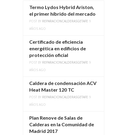
Termo Lydos Hybrid Ariston,
el primer híbrido del mercado
POST BY
REPARACIONCALDERASGETAFE
9
AÑOS AGO
Certificado de eficiencia
energética en edificios de
protección oficial
POST BY
REPARACIONCALDERASGETAFE
9
AÑOS AGO
Caldera de condensación ACV
Heat Master 120 TC
POST BY
REPARACIONCALDERASGETAFE
9
AÑOS AGO
Plan Renove de Salas de
Calderas en la Comunidad de
Madrid 2017