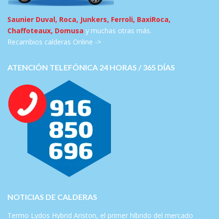
Saunier Duval, Roca, Junkers, Ferroli, BaxiRoca,
Chaffoteaux, Domusa
y muchas otras más.
Recambios calderas Online ->
ATENCIÓN TELEFÓNICA 24 HORAS / 365 DÍAS
NOTICIAS DE CALDERAS
Termo Lydos Hybrid Ariston, el primer híbrido del mercado