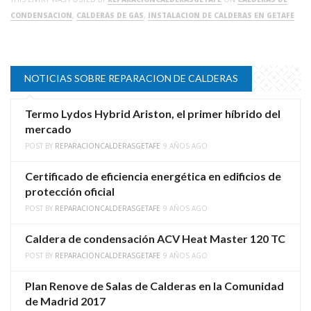
CONDENSACION
,
CALDERAS DE GAS
,
INSTALACION DE CALDERAS EN GETAFE
NOTICIAS SOBRE REPARACION DE CALDERAS
Termo Lydos Hybrid Ariston, el primer híbrido del
mercado
POST BY
REPARACIONCALDERASGETAFE
9 AÑOS AGO
Certificado de eficiencia energética en edificios de
protección oficial
POST BY
REPARACIONCALDERASGETAFE
9 AÑOS AGO
Caldera de condensación ACV Heat Master 120 TC
POST BY
REPARACIONCALDERASGETAFE
9 AÑOS AGO
Plan Renove de Salas de Calderas en la Comunidad
de Madrid 2017