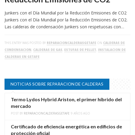
Junkers con el Día Mundial por la Reducción Emisiones de CO2
Junkers con el Día Mundial por la Reducción Emisiones de CO2.
Las calderas de condensación Junkers son respetuosas con…
THIS ENTRY WAS POSTED BY
REPARACIONCALDERASGETAFE
ON
CALDERAS DE
CONDENSACION
,
CALDERAS DE GAS
,
ESTUFAS DE PELLET
,
INSTALACION DE
CALDERAS EN GETAFE
NOTICIAS SOBRE REPARACION DE CALDERAS
Termo Lydos Hybrid Ariston, el primer híbrido del
mercado
POST BY
REPARACIONCALDERASGETAFE
9 AÑOS AGO
Certificado de eficiencia energética en edificios de
protección oficial