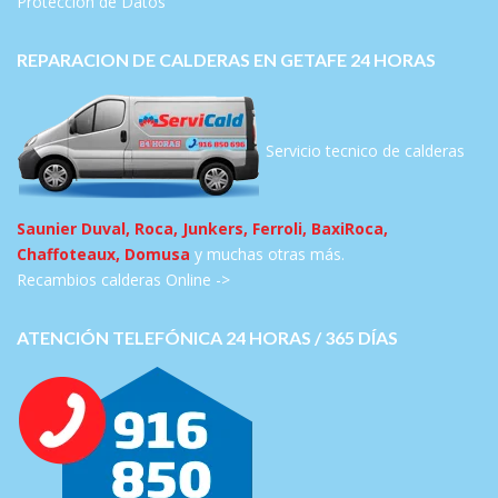
Protección de Datos
REPARACION DE CALDERAS EN GETAFE 24 HORAS
Servicio tecnico de calderas
Saunier Duval, Roca, Junkers, Ferroli, BaxiRoca,
Chaffoteaux, Domusa
y muchas otras más.
Recambios calderas Online ->
ATENCIÓN TELEFÓNICA 24 HORAS / 365 DÍAS