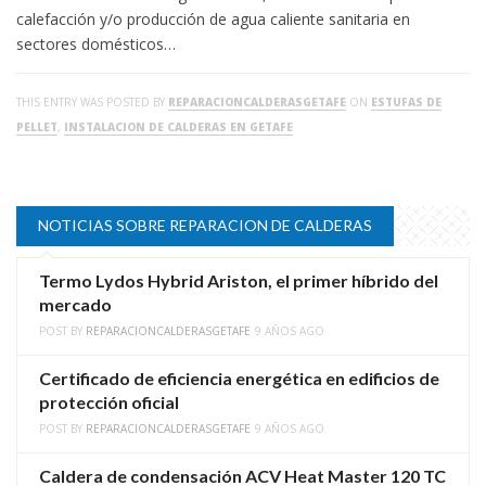
calefacción y/o producción de agua caliente sanitaria en
sectores domésticos…
THIS ENTRY WAS POSTED BY
REPARACIONCALDERASGETAFE
ON
ESTUFAS DE
PELLET
,
INSTALACION DE CALDERAS EN GETAFE
NOTICIAS SOBRE REPARACION DE CALDERAS
Termo Lydos Hybrid Ariston, el primer híbrido del
mercado
POST BY
REPARACIONCALDERASGETAFE
9 AÑOS AGO
Certificado de eficiencia energética en edificios de
protección oficial
POST BY
REPARACIONCALDERASGETAFE
9 AÑOS AGO
Caldera de condensación ACV Heat Master 120 TC