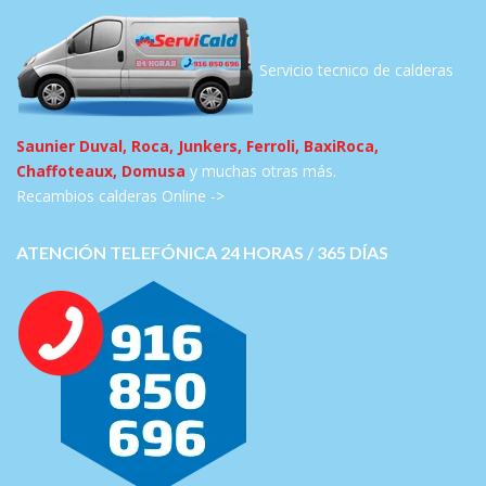
Servicio tecnico de calderas
Saunier Duval, Roca, Junkers, Ferroli, BaxiRoca,
Chaffoteaux, Domusa
y muchas otras más.
Recambios calderas Online ->
ATENCIÓN TELEFÓNICA 24 HORAS / 365 DÍAS