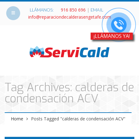
916 850 696
|
LLÁMANOS:
EMAIL
info@reparaciondecalderasengetafe.com
¡LLÁMANOS YA!
Tag Archives: calderas de
condensación ACV
Home
Posts Tagged "calderas de condensación ACV"