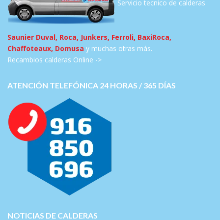
Servicio tecnico de calderas
Saunier Duval, Roca, Junkers, Ferroli, BaxiRoca,
Chaffoteaux, Domusa
y muchas otras más.
Recambios calderas Online ->
ATENCIÓN TELEFÓNICA 24 HORAS / 365 DÍAS
NOTICIAS DE CALDERAS