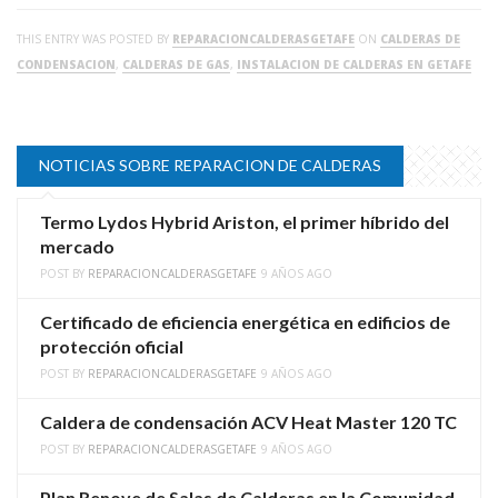
THIS ENTRY WAS POSTED BY
REPARACIONCALDERASGETAFE
ON
CALDERAS DE
CONDENSACION
,
CALDERAS DE GAS
,
INSTALACION DE CALDERAS EN GETAFE
NOTICIAS SOBRE REPARACION DE CALDERAS
Termo Lydos Hybrid Ariston, el primer híbrido del
mercado
POST BY
REPARACIONCALDERASGETAFE
9 AÑOS AGO
Certificado de eficiencia energética en edificios de
protección oficial
POST BY
REPARACIONCALDERASGETAFE
9 AÑOS AGO
Caldera de condensación ACV Heat Master 120 TC
POST BY
REPARACIONCALDERASGETAFE
9 AÑOS AGO
Plan Renove de Salas de Calderas en la Comunidad