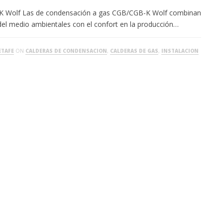
K Wolf Las de condensación a gas CGB/CGB-K Wolf combinan
 del medio ambientales con el confort en la producción…
ETAFE
ON
CALDERAS DE CONDENSACION
,
CALDERAS DE GAS
,
INSTALACION