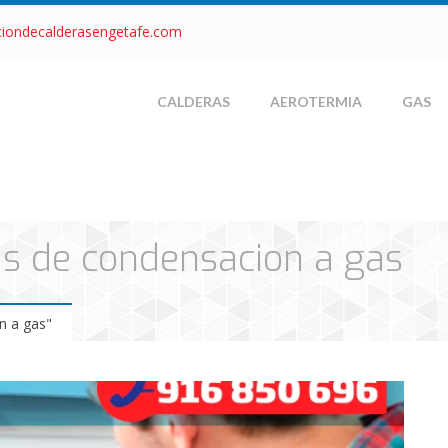
ciondecalderasengetafe.com
CALDERAS
AEROTERMIA
GAS
as de condensacion a gas
n a gas"