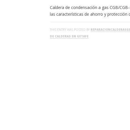
Caldera de condensación a gas CGB/CGB-
las características de ahorro y protección
THIS ENTRY WAS POSTED BY
REPARACIONCALDERASG
DE CALDERAS EN GETAFE