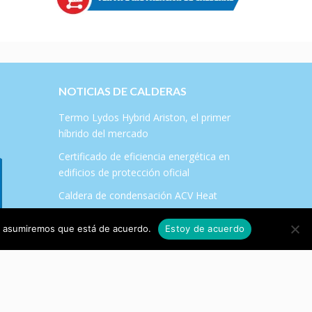
NOTICIAS DE CALDERAS
Termo Lydos Hybrid Ariston, el primer
híbrido del mercado
Certificado de eficiencia energética en
edificios de protección oficial
Caldera de condensación ACV Heat
Master 120 TC
tio asumiremos que está de acuerdo.
Estoy de acuerdo
Plan Renove de Salas de Calderas en la
Comunidad de Madrid 2017
¿Qué es el certificado energético?