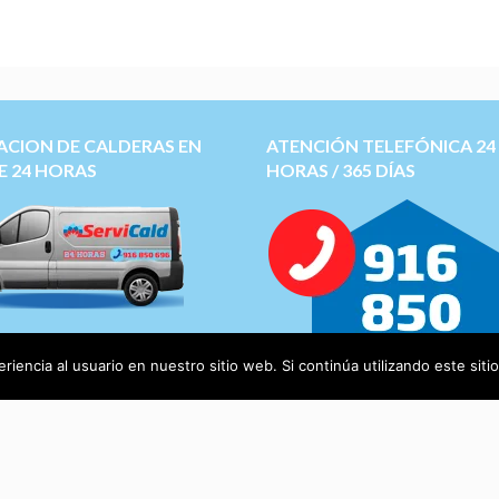
ACION DE CALDERAS EN
ATENCIÓN TELEFÓNICA 24
E 24 HORAS
HORAS / 365 DÍAS
 tecnico de calderas
Saunier
Roca, Junkers, Ferroli,
iencia al usuario en nuestro sitio web. Si continúa utilizando este si
ca, Chaffoteaux, Domusa
y
otras más.
os calderas Online ->