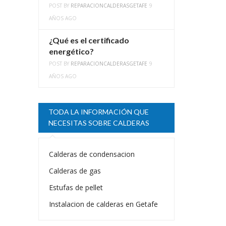
POST BY
REPARACIONCALDERASGETAFE
9
AÑOS AGO
¿Qué es el certificado
energético?
POST BY
REPARACIONCALDERASGETAFE
9
AÑOS AGO
TODA LA INFORMACIÓN QUE
NECESITAS SOBRE CALDERAS
Calderas de condensacion
Calderas de gas
Estufas de pellet
Instalacion de calderas en Getafe