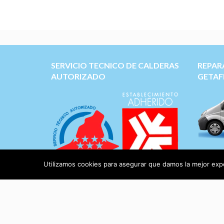
SERVICIO TECNICO DE CALDERAS
REPAR
AUTORIZADO
GETAF
Servicio
Duval, 
Utilizamos cookies para asegurar que damos la mejor exper
BaxiRo
muchas 
Aviso Legal
|
Protección de Datos
Recambi