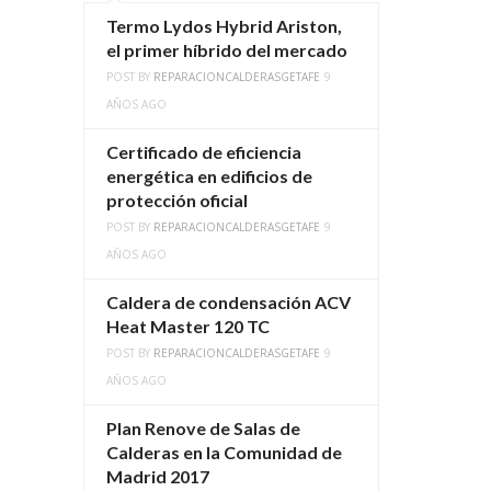
Termo Lydos Hybrid Ariston,
el primer híbrido del mercado
POST BY
REPARACIONCALDERASGETAFE
9
AÑOS AGO
Certificado de eficiencia
energética en edificios de
protección oficial
POST BY
REPARACIONCALDERASGETAFE
9
AÑOS AGO
Caldera de condensación ACV
Heat Master 120 TC
POST BY
REPARACIONCALDERASGETAFE
9
AÑOS AGO
Plan Renove de Salas de
Calderas en la Comunidad de
Madrid 2017