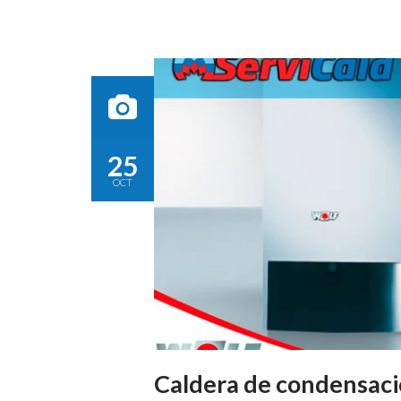
25
OCT
Caldera de condensac