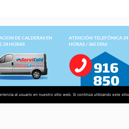
ACION DE CALDERAS EN
ATENCIÓN TELEFÓNICA 24
E 24 HORAS
HORAS / 365 DÍAS
 tecnico de calderas
Saunier
Roca, Junkers, Ferroli,
iencia al usuario en nuestro sitio web. Si continúa utilizando este si
ca, Chaffoteaux, Domusa
y
otras más.
os calderas Online ->