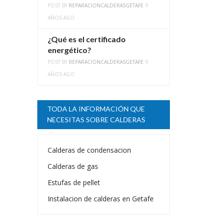
POST BY
REPARACIONCALDERASGETAFE
9
AÑOS AGO
¿Qué es el certificado
energético?
POST BY
REPARACIONCALDERASGETAFE
9
AÑOS AGO
TODA LA INFORMACIÓN QUE
NECESITAS SOBRE CALDERAS
Calderas de condensacion
Calderas de gas
Estufas de pellet
Instalacion de calderas en Getafe