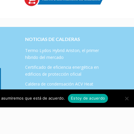
NOTICIAS DE CALDERAS
Termo Lydos Hybrid Ariston, el primer
híbrido del mercado
Certificado de eficiencia energética en
edificios de protección oficial
Caldera de condensación ACV Heat
Master 120 TC
tio asumiremos que está de acuerdo.
Estoy de acuerdo
Plan Renove de Salas de Calderas en la
Comunidad de Madrid 2017
¿Qué es el certificado energético?