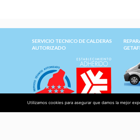
SERVICIO TECNICO DE CALDERAS
REPAR
AUTORIZADO
GETAF
Servicio
Duval, 
Utilizamos cookies para asegurar que damos la mejor exper
BaxiRo
muchas 
Aviso Legal
|
Protección de Datos
Recambi