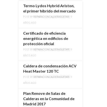
Termo Lydos Hybrid Ariston,
el primer híbrido del mercado
POST BY
REPARACIONCALDERASGETAFE
9
AÑOS AGO
Certificado de eficiencia
energética en edificios de
protección oficial
POST BY
REPARACIONCALDERASGETAFE
9
AÑOS AGO
Caldera de condensación ACV
Heat Master 120 TC
POST BY
REPARACIONCALDERASGETAFE
9
AÑOS AGO
Plan Renove de Salas de
Calderas en la Comunidad de
Madrid 2017