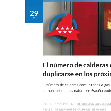
29
DIC
El número de calderas 
duplicarse en los próx
El número de calderas comunitarias a gas 
comunitarias a gas natural en España podr
THIS ENTRY WAS POSTED BY
REPARACIONCALDERASG
PELLET
,
INSTALACION DE CALDERAS EN GETAFE