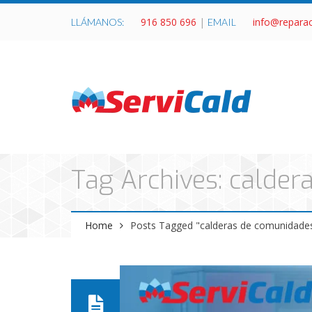
916 850 696
|
info@repara
LLÁMANOS:
EMAIL
Tag Archives: calder
Home
Posts Tagged "calderas de comunidades 