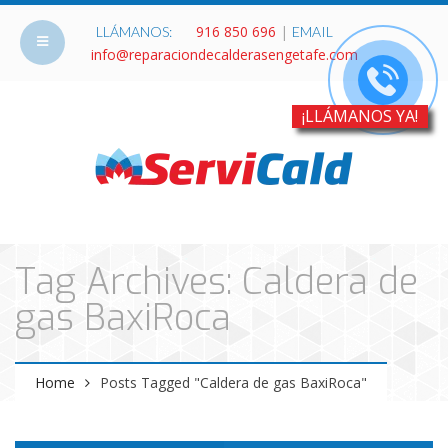
916 850 696
|
LLÁMANOS:
EMAIL
info@reparaciondecalderasengetafe.com
¡LLÁMANOS YA!
Tag Archives: Caldera de
gas BaxiRoca
Home
Posts Tagged "Caldera de gas BaxiRoca"