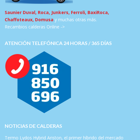
Saunier Duval, Roca, Junkers, Ferroli, BaxiRoca,
Chaffoteaux, Domusa
y muchas otras más.
Recambios calderas Online ->
ATENCIÓN TELEFÓNICA 24 HORAS / 365 DÍAS
NOTICIAS DE CALDERAS
Termo Lydos Hybrid Ariston, el primer híbrido del mercado