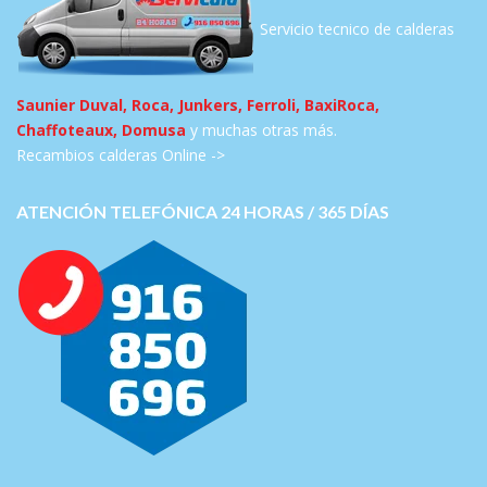
Servicio tecnico de calderas
Saunier Duval, Roca, Junkers, Ferroli, BaxiRoca,
Chaffoteaux, Domusa
y muchas otras más.
Recambios calderas Online ->
ATENCIÓN TELEFÓNICA 24 HORAS / 365 DÍAS