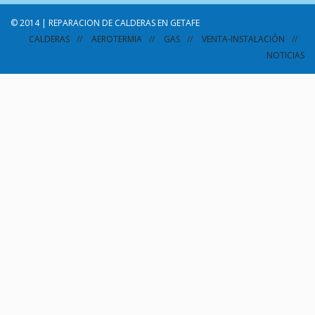
© 2014 | REPARACION DE CALDERAS EN GETAFE
CALDERAS
AEROTERMIA
GAS
VENTA-INSTALACIÓN
NOTICIAS