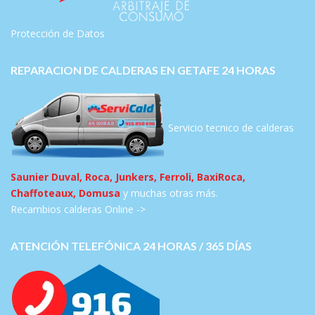
Protección de Datos
REPARACION DE CALDERAS EN GETAFE 24 HORAS
Servicio tecnico de calderas
Saunier Duval, Roca, Junkers, Ferroli, BaxiRoca,
Chaffoteaux, Domusa
y muchas otras más.
Recambios calderas Online ->
ATENCIÓN TELEFÓNICA 24 HORAS / 365 DÍAS