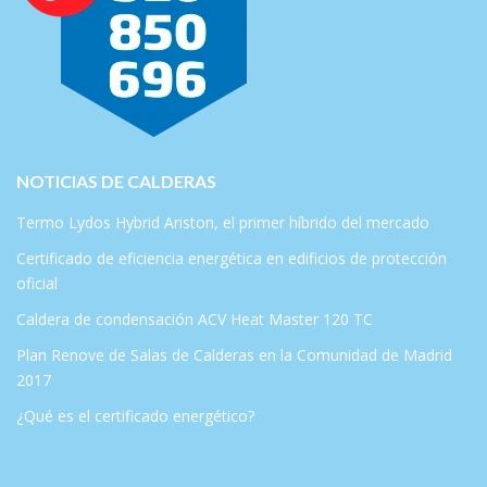
NOTICIAS DE CALDERAS
Termo Lydos Hybrid Ariston, el primer híbrido del mercado
Certificado de eficiencia energética en edificios de protección
oficial
Caldera de condensación ACV Heat Master 120 TC
Plan Renove de Salas de Calderas en la Comunidad de Madrid
2017
¿Qué es el certificado energético?