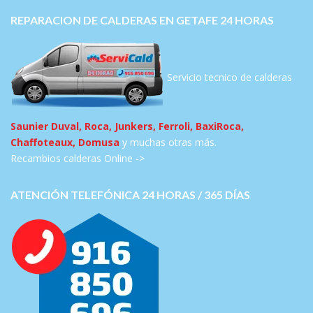
REPARACION DE CALDERAS EN GETAFE 24 HORAS
Servicio tecnico de calderas
Saunier Duval, Roca, Junkers, Ferroli, BaxiRoca,
Chaffoteaux, Domusa
y muchas otras más.
Recambios calderas Online ->
ATENCIÓN TELEFÓNICA 24 HORAS / 365 DÍAS