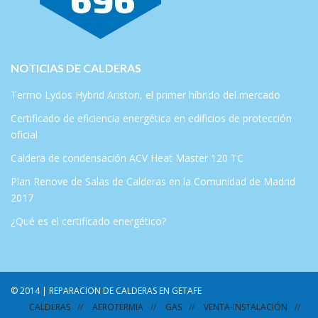
NOTICIAS DE CALDERAS
Termo Lydos Hybrid Ariston, el primer híbrido del mercado
Certificado de eficiencia energética en edificios de protección
oficial
Caldera de condensación ACV Heat Master 120 TC
Plan Renove de Salas de Calderas en la Comunidad de Madrid
2017
¿Qué es el certificado energético?
© 2014 | REPARACION DE CALDERAS EN GETAFE
CALDERAS
AEROTERMIA
GAS
VENTA-INSTALACIÓN