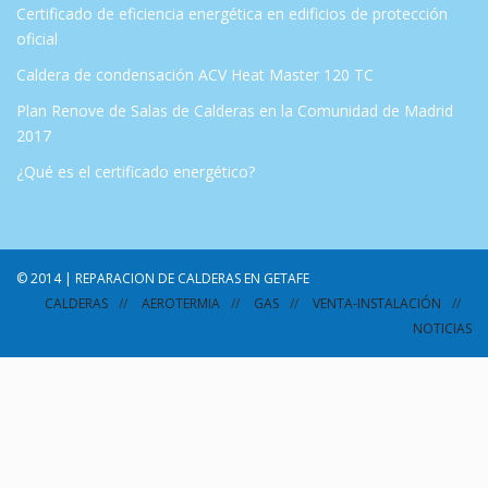
Certificado de eficiencia energética en edificios de protección
oficial
Caldera de condensación ACV Heat Master 120 TC
Plan Renove de Salas de Calderas en la Comunidad de Madrid
2017
¿Qué es el certificado energético?
© 2014 | REPARACION DE CALDERAS EN GETAFE
CALDERAS
AEROTERMIA
GAS
VENTA-INSTALACIÓN
NOTICIAS