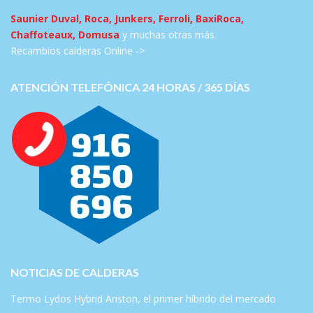
Saunier Duval, Roca, Junkers, Ferroli, BaxiRoca,
Chaffoteaux, Domusa
y muchas otras más.
Recambios calderas Online ->
ATENCIÓN TELEFÓNICA 24 HORAS / 365 DÍAS
NOTICIAS DE CALDERAS
Termo Lydos Hybrid Ariston, el primer híbrido del mercado