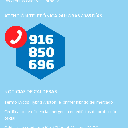
Recambios calderas Online ->
ATENCIÓN TELEFÓNICA 24 HORAS / 365 DÍAS
NOTICIAS DE CALDERAS
Termo Lydos Hybrid Ariston, el primer híbrido del mercado
Certificado de eficiencia energética en edificios de protección
oficial
Caldera de condensación ACV Heat Master 120 TC