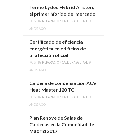
Termo Lydos Hybrid Ariston,
el primer híbrido del mercado
POST BY
REPARACIONCALDERASGETAFE
9
AÑOS AGO
Certificado de eficiencia
energética en edificios de
protección oficial
POST BY
REPARACIONCALDERASGETAFE
9
AÑOS AGO
Caldera de condensación ACV
Heat Master 120 TC
POST BY
REPARACIONCALDERASGETAFE
9
AÑOS AGO
Plan Renove de Salas de
Calderas en la Comunidad de
Madrid 2017