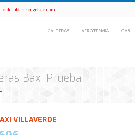
ciondecalderasengetafe.com
CALDERAS
AEROTERMIA
GAS
deras Baxi Prueba
BAXI VILLAVERDE
696