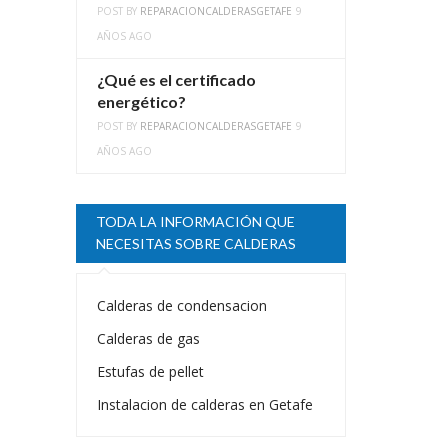
POST BY
REPARACIONCALDERASGETAFE
9
AÑOS AGO
¿Qué es el certificado
energético?
POST BY
REPARACIONCALDERASGETAFE
9
AÑOS AGO
TODA LA INFORMACIÓN QUE
NECESITAS SOBRE CALDERAS
Calderas de condensacion
Calderas de gas
Estufas de pellet
Instalacion de calderas en Getafe